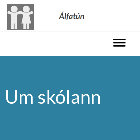
fara á forsíðu
Opna valm
Um skólann