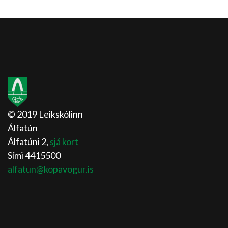
© 2019 Leikskólinn
Álfatún
Álfatúni 2,
sjá kort
Sími 4415500
alfatun@kopavogur.is