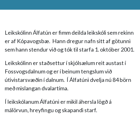
Leikskólinn Álfatún er fimm deilda leikskóli sem rekinn
er af Kópavogsbæ. Hann dregur nafn sitt af götunni
sem hann stendur við og tók til starfa 1. október 2001.
Leikskólinn er staðsettur í skjólsælum reit austast í
Fossvogsdalnum og er í beinum tengslum við
útivistarsvæðin í dalnum. Í Álfatúni dvelja nú 84 börn
með mislangan dvalartíma.
Í leikskólanum Álfatúni er mikil áhersla lögð á
málörvun, hreyfingu og skapandi starf.